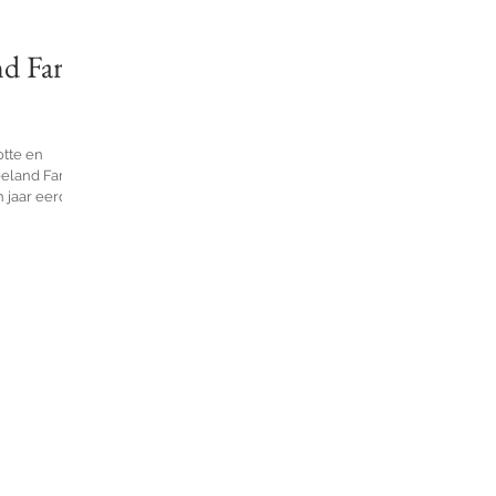
nd Farm
otte en
reeland Farm
jaar eerder...