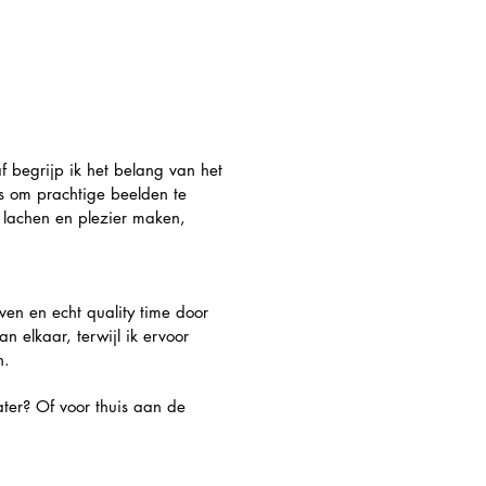
f begrijp ik het belang van het
ans om prachtige beelden te
, lachen en plezier maken,
ven en echt quality time door
 elkaar, terwijl ik ervoor
n.
later? Of voor thuis aan de