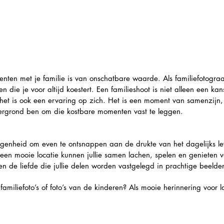
ten met je familie is van onschatbare waarde. Als familiefotograa
n die je voor altijd koestert. Een familieshoot is niet alleen een k
r het is ook een ervaring op zich. Het is een moment van samenzijn
htergrond ben om die kostbare momenten vast te leggen.
egenheid om even te ontsnappen aan de drukte van het dagelijks le
en mooie locatie kunnen jullie samen lachen, spelen en genieten van
 de liefde die jullie delen worden vastgelegd in prachtige beelde
 familiefoto’s of foto’s van de kinderen? Als mooie herinnering voor 