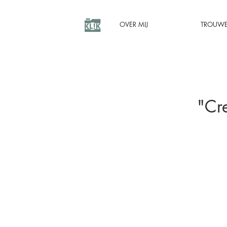
OVER MIJ
TROUW
"Cre