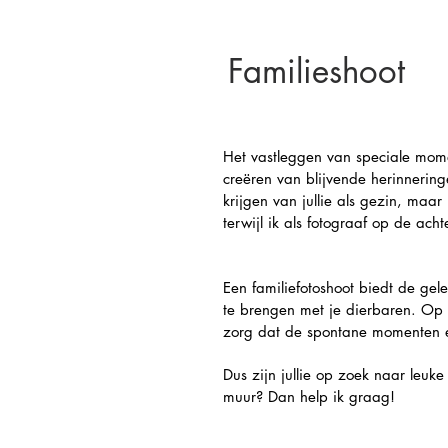
Familieshoot
Het vastleggen van speciale momen
creëren van blijvende herinneringe
krijgen van jullie als gezin, maa
terwijl ik als fotograaf op de ac
Een familiefotoshoot biedt de gel
te brengen met je dierbaren. Op e
zorg dat de spontane momenten en
Dus zijn jullie op zoek naar leuke
muur? Dan help ik graag!