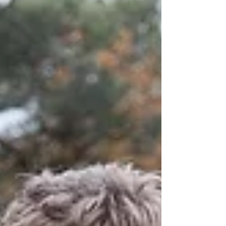
jurk aantrekken. Daarbij werd zij geholpen
door haar moeder en vriendinnen, maar ook
haar tante en vader hielpen nog een handje
mee. Daarna ging ik snel naar buiten, want
Bas kwam eraan (en wát een gave trouwauto
ha