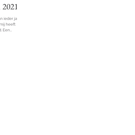
n 2021
an ieder jaar
mij heeft
 Een...