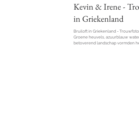
Kevin & Irene - T
in Griekenland
Bruiloft in Griekenland - Trouwfot
Groene heuvels, azuurblauw wate
betoverend landschap vormden he
decor...