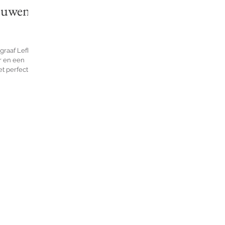
rouwen
ograaf Lefkas
r en een
t perfecte