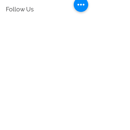
Follow Us
maart 2026
(1)
1 post
januari 2026
(1)
1 post
januari 2025
(1)
1 post
april 2024
(1)
1 post
februari 2024
(2)
2 posts
januari 2024
(2)
2 posts
december 2023
(1)
1 post
november 2023
(3)
3 posts
september 2023
(1)
1 post
augustus 2023
(3)
3 posts
juli 2023
(1)
1 post
april 2023
(1)
1 post
maart 2023
(2)
2 posts
februari 2023
(1)
1 post
januari 2023
(2)
2 posts
december 2022
(1)
1 post
augustus 2022
(1)
1 post