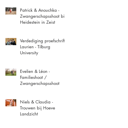
Patrick & Anouchka -
Zwangerschapsshoot bij
Heidestein in Zeist
Verdediging proefschrift
Laurien - Tilburg
University
Evelien & Léon -
Familieshoot /
Zwangerschapsshoot
Niels & Claudia -
Trouwen bij Hoeve
Landzicht