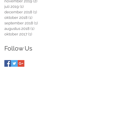
november 2019
(2)
2 posts
juli 2019
(1)
1 post
december 2018
(1)
1 post
oktober 2018
(1)
1 post
september 2018
(1)
1 post
augustus 2018
(1)
1 post
oktober 2017
(1)
1 post
Follow Us
n
Contactgegevens
KL!K
Jan Haringstraat 22