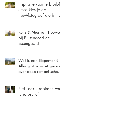
Inspiratie voor je bruiloft
- Hoe kies je de
trouwfotograaf die bij je
past?
Rens & Nienke - Trouwen
bij Buitengoed de
Boomgaard
Wat is een Elopement? -
Alles wat je moet weten
over deze romantische
en intieme manier van
trouwen
First Look - Inspiratie voor
jullie bruiloft