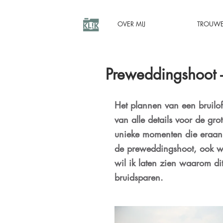
OVER MIJ
TROUW
Preweddingshoot - I
Het plannen van een bruilof
van alle details voor de grot
unieke momenten die eraan
de preweddingshoot, ook we
wil ik laten zien waarom dit
bruidsparen.